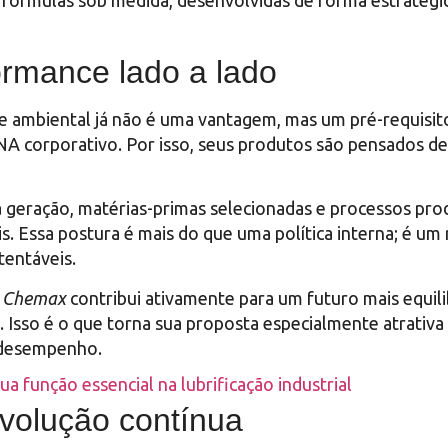
fórmulas sob medida, desenvolvidas de forma estratégic
ormance lado a lado
 ambiental já não é uma vantagem, mas um pré-requisit
A corporativo. Por isso, seus produtos são pensados de
 geração, matérias-primas selecionadas e processos pro
s. Essa postura é mais do que uma política interna; é u
tentáveis.
a
Chemax
contribui ativamente para um futuro mais equil
 Isso é o que torna sua proposta especialmente atrativ
 desempenho.
a função essencial na lubrificação industrial
evolução contínua