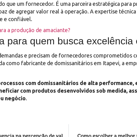
do que um fornecedor. É uma parceira estratégica para 
apaz de agregar valor real à operação. A expertise técni
e e confiável.
ara a produção de amaciante?
ca para quem busca excelência 
demandas e precisam de fornecedores comprometidos com 
a como fabricante de domissanitários em Itapevi, a emp
processos com domissanitários de alta performance,
ficiar com produtos desenvolvidos sob medida, assi
eu negócio
.
Como a base perolada para shampoo influencia na percepção de valor do seu produto
Como escolher a melhor m