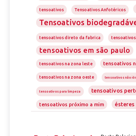
tensoativos
Tensoativos Anfotéricos
Tensoativos biodegradáv
tensoativos direto da fabrica
tensoativos
tensoativos em são paulo
tensoativos n
tensoativos na zona leste
tensoativos na zona oeste
tensoativos não iô
tensoativos per
tensoativos para limpeza
ésteres
tensoativos próximo a mim