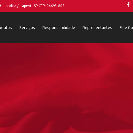
Jandira / Itapevi - SP CEP: 06693-805
odutos
Serviços
Responsabilidade
Representantes
Fale C