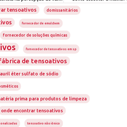
ar tensoativos
domissanitários
tivos
fornecedor de emulchem
fornecedor de soluções químicas
ivos
fornecedor de tensoativos em sp
fábrica de tensoativos
auril éter sulfato de sódio
osméticos
atéria prima para produtos de limpeza
onde encontrar tensoativos
sonalizadas
tensoativo não iônico