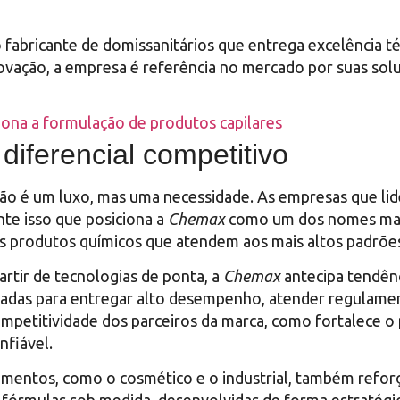
fabricante de domissanitários que entrega excelência 
novação, a empresa é referência no mercado por suas solu
iona a formulação de produtos capilares
iferencial competitivo
ão é um luxo, mas uma necessidade. As empresas que li
nte isso que posiciona a
Chemax
como um dos nomes mais
produtos químicos que atendem aos mais altos padrões 
rtir de tecnologias de ponta, a
Chemax
antecipa tendênc
adas para entregar alto desempenho, atender regulamenta
 competitividade dos parceiros da marca, como fortalec
nfiável.
gmentos, como o cosmético e o industrial, também reforç