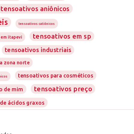
tensoativos aniônicos
eis
tensoativos catiônicos
tensoativos em sp
 em itapevi
tensoativos industriais
a zona norte
tensoativos para cosméticos
nicos
tensoativos preço
to de mim
 de ácidos graxos