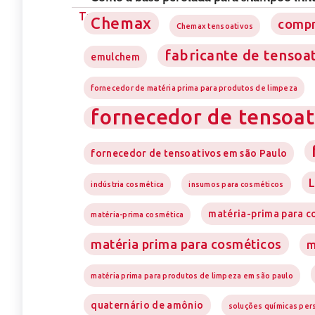
Tags
Chemax
compr
Chemax tensoativos
fabricante de tensoa
emulchem
fornecedor de matéria prima para produtos de limpeza
fornecedor de tensoat
fornecedor de tensoativos em são Paulo
L
indústria cosmética
insumos para cosméticos
matéria-prima para c
matéria-prima cosmética
matéria prima para cosméticos
m
matéria prima para produtos de limpeza em são paulo
quaternário de amônio
soluções químicas per