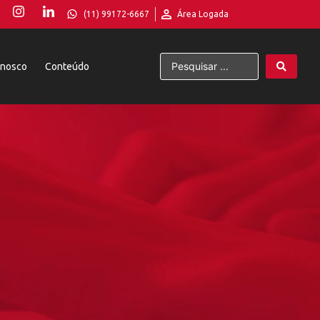
(11) 99172-6667
Área Logada
onosco
Conteúdo