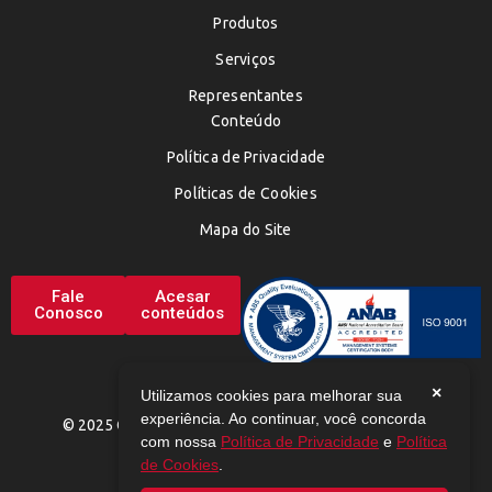
Produtos
Serviços
Representantes
Conteúdo
Política de Privacidade
Políticas de Cookies
Mapa do Site
Fale
Acesar
Conosco
conteúdos
×
Utilizamos cookies para melhorar sua
experiência. Ao continuar, você concorda
© 2025 CHEMAX. TODOS OS DIREITOS RESERVADOS
com nossa
Política de Privacidade
e
Política
de Cookies
.