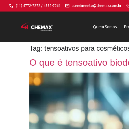
(11) 4772-7272 / 4772-7261
atendimento@chemax.com.br
Quem Somos
Pr
Tag:
tensoativos para cosmético
O que é tensoativo biod