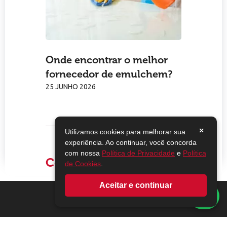
Onde encontrar o melhor
fornecedor de emulchem?
25 JUNHO 2026
×
Utilizamos cookies para melhorar sua
experiência. Ao continuar, você concorda
com nossa
Política de Privacidade
e
Política
Comentários
de Cookies
.
Aceitar e continuar