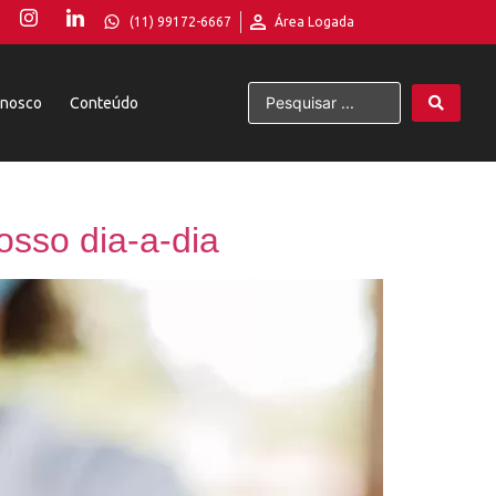
(11) 99172-6667
Área Logada
onosco
Conteúdo
sso dia-a-dia