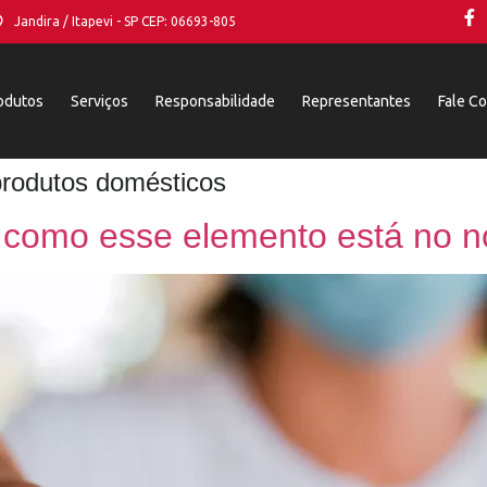
Jandira / Itapevi - SP CEP: 06693-805
odutos
Serviços
Responsabilidade
Representantes
Fale C
produtos domésticos
 como esse elemento está no no