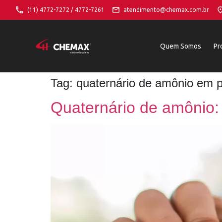
(11) 4772-7272 / 4772-7261
atendimento@chemax.com.br
Quem Somos
Pr
Tag:
quaternário de amônio em 
Quaternário de amônio: