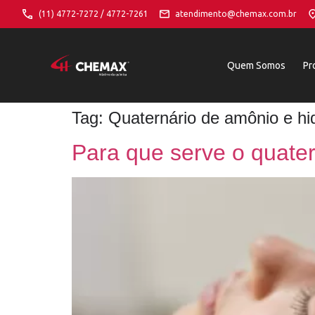
(11) 4772-7272 / 4772-7261
atendimento@chemax.com.br
Quem Somos
Pr
Tag:
Quaternário de amônio e hid
Para que serve o quate