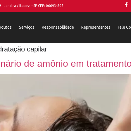
Jandira / Itapevi - SP CEP: 06693-805
odutos
Serviços
Responsabilidade
Representantes
Fale C
ratação capilar
rnário de amônio em tratamento