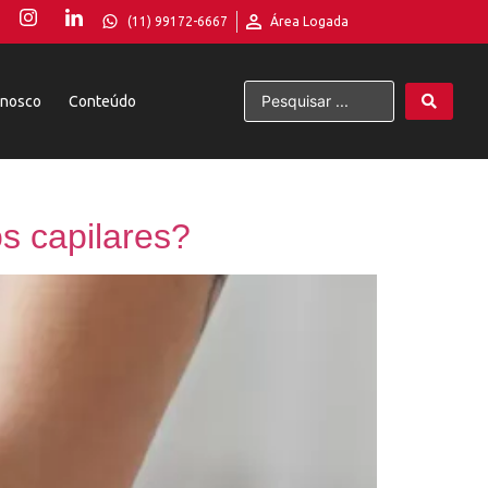
(11) 99172-6667
Área Logada
onosco
Conteúdo
s capilares?