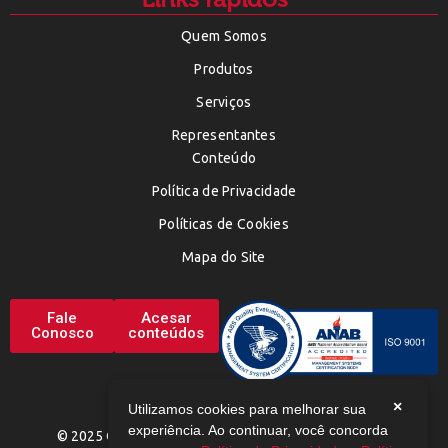
Quem Somos
Produtos
Serviços
Representantes
Conteúdo
Política de Privacidade
Políticas de Cookies
Mapa do Site
Fale
Acesar
Conosco
conteúdos
×
Utilizamos cookies para melhorar sua
experiência. Ao continuar, você concorda
© 2025 CHEMAX. TODOS OS DIREITOS RESERVADOS