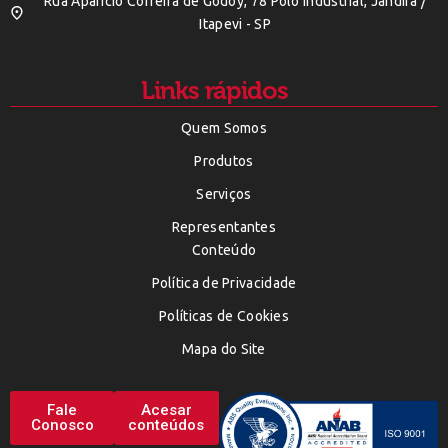
Rua Aparicio Correira de Godoy, 78 Polo Indústrial, Jandira /
Itapevi - SP
Links rápidos
Quem Somos
Produtos
Serviços
Representantes
Conteúdo
Política de Privacidade
Políticas de Cookies
Mapa do Site
Fale
Acesar
Conosco
conteúdos