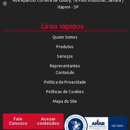
Rua Aparicio Correira de Godoy, 78 Polo Indústrial, Jandira /
Itapevi - SP
Links rápidos
Quem Somos
Produtos
Serviços
Representantes
Conteúdo
Política de Privacidade
Políticas de Cookies
Mapa do Site
Fale
Acesar
Conosco
conteúdos