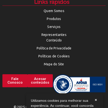
Links rápidos
Quem Somos
Produtos
Serviços
Representantes
Conteúdo
Política de Privacidade
Políticas de Cookies
Mapa do Site
Fale
Acesar
Conosco
conteúdos
×
Utilizamos cookies para melhorar sua
experiência. Ao continuar, você concorda
© 2025 CHEMAX. TODOS OS DIREITOS RESERVADOS