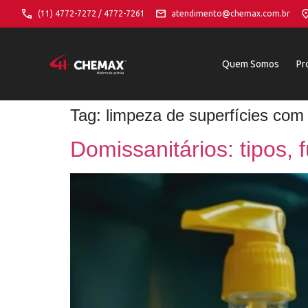
(11) 4772-7272 / 4772-7261
atendimento@chemax.com.br
Quem Somos
Pr
Tag:
limpeza de superfícies com
Domissanitários: tipos, 