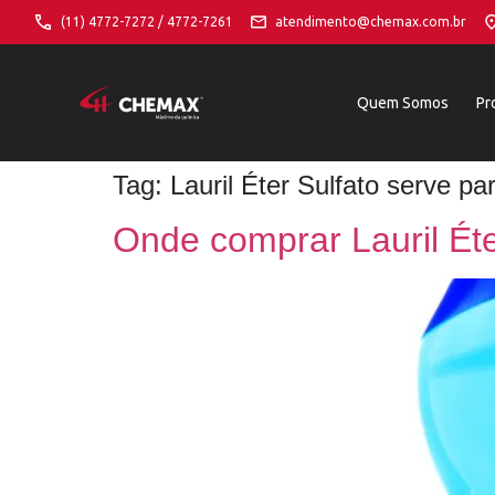
(11) 4772-7272 / 4772-7261
atendimento@chemax.com.br
Quem Somos
Pr
Tag:
Lauril Éter Sulfato serve pa
Onde comprar Lauril Éte