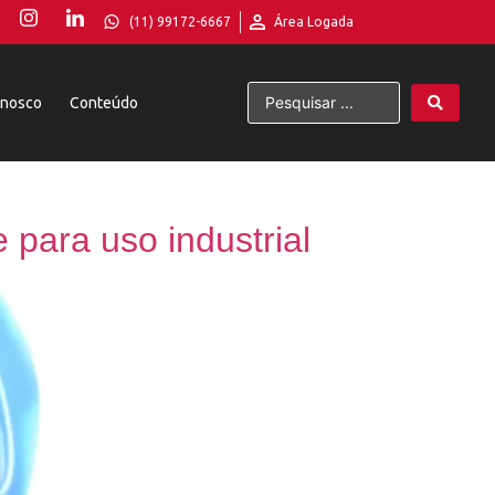
(11) 99172-6667
Área Logada
onosco
Conteúdo
 para uso industrial