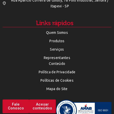
Rua Aparicio Correira de Godoy, 78 Polo Indústrial, Jandira /
Itapevi - SP
Links rápidos
Quem Somos
Produtos
Serviços
Representantes
Conteúdo
Política de Privacidade
Políticas de Cookies
Mapa do Site
Fale
Acesar
Conosco
conteúdos