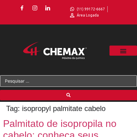
(11) 99172-6667
Área Logada
Tag:
isopropyl palmitate cabelo
Palmitato de isopropila no
cabelo: conheça seus