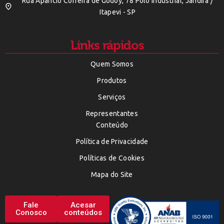
Rua Aparicio Correira de Godoy, 78 Polo Indústrial, Jandira /
Itapevi - SP
Links rápidos
Quem Somos
Produtos
Serviços
Representantes
Conteúdo
Política de Privacidade
Políticas de Cookies
Mapa do Site
Fale
Acesar
Conosco
conteúdos