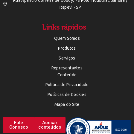
Rua Aparicio Correira de Godoy, 78 Polo Indústrial, Jandira /
Itapevi - SP
Links rápidos
Quem Somos
Produtos
Serviços
Representantes
Conteúdo
Política de Privacidade
Políticas de Cookies
Mapa do Site
Fale
Acesar
Conosco
conteúdos