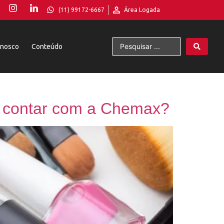
(11) 99172-6667
Área Logada
onosco
Conteúdo
e contar com a Chemax?