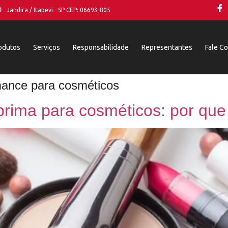
Jandira / Itapevi - SP CEP: 06693-805
odutos
Serviços
Responsabilidade
Representantes
Fale C
rmance para cosméticos
prima para cosméticos: por qu