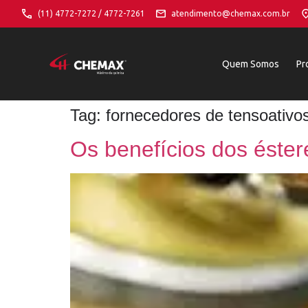
(11) 4772-7272 / 4772-7261
atendimento@chemax.com.br
Quem Somos
Pr
Tag:
fornecedores de tensoativos
Os benefícios dos éster