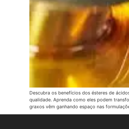
Descubra os benefícios dos ésteres de ácido
qualidade. Aprenda como eles podem transfor
graxos vêm ganhando espaço nas formulações 