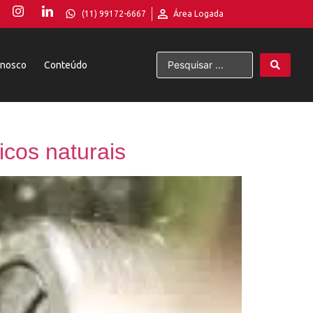
(11) 99172-6667
Área Logada
onosco
Conteúdo
icos naturais