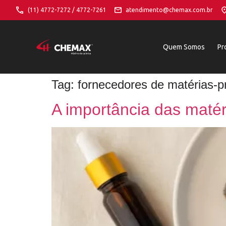
(11) 4772-7272 / 4772-7261
atendimento@chemax.com.br
Quem Somos
Pr
Tag:
fornecedores de matérias-
A importância das maté