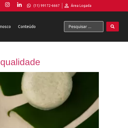
(11) 99172-6667
Área Logada
onosco
Conteúdo
 qualidade