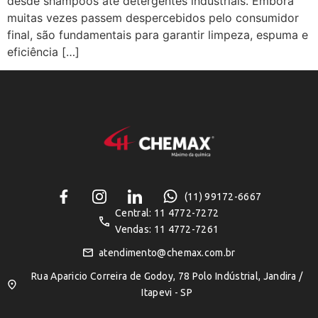
desde shampoos até detergentes industriais. Embora
muitas vezes passem despercebidos pelo consumidor
final, são fundamentais para garantir limpeza, espuma e
eficiência […]
(11) 99172-6667
Central: 11 4772-7272
Vendas: 11 4772-7261
atendimento@chemax.com.br
Rua Aparicio Correira de Godoy, 78 Polo Indústrial, Jandira /
Itapevi - SP