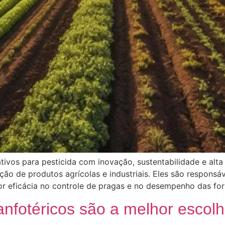
os para pesticida com inovação, sustentabilidade e alta 
 de produtos agrícolas e industriais. Eles são responsáve
ior eficácia no controle de pragas e no desempenho das f
anfotéricos são a melhor escol