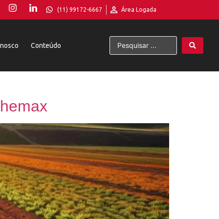
(11) 99172-6667
Área Logada
onosco
Conteúdo
 Chemax