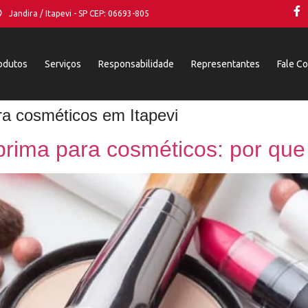
Jandira / Itapevi - SP CEP: 06693-805
odutos
Serviços
Responsabilidade
Representantes
Fale C
a cosméticos em Itapevi
prima para cosméticos: por qu