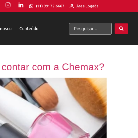
(11) 99172-6667
Área Logada
onosco
Conteúdo
e contar com a Chemax?