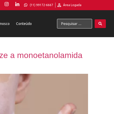
(11) 99172-6667
Área Logada
onosco
Conteúdo
ize a monoetanolamida