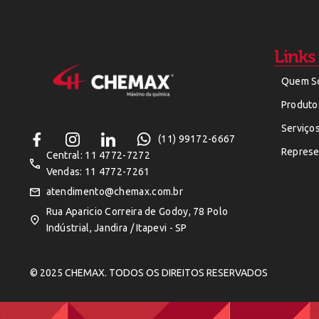
Links
Quem S
Produto
Serviço
(11) 99172-6667
Represe
Central: 11 4772-7272
Vendas: 11 4772-7261
atendimento@chemax.com.br
Rua Aparicio Correira de Godoy, 78 Polo
Indústrial, Jandira / Itapevi - SP
© 2025 CHEMAX. TODOS OS DIREITOS RESERVADOS