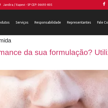
Jandira / Itapevi - SP CEP: 06693-805
odutos
Serviços
Responsabilidade
Representantes
Fale C
mida
mance da sua formulação? Util