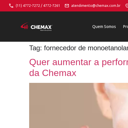
(11) 4772-7272 / 4772-7261
atendimento@chemax.com.br
Quem Somos
Pr
Tag:
fornecedor de monoetanola
Quer aumentar a perfor
da Chemax