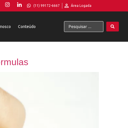
(11) 99172-6667
Área Logada
onosco
Conteúdo
órmulas