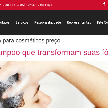
Jandira / Itapevi - SP CEP: 06693-805
odutos
Serviços
Responsabilidade
Representantes
Fale C
a para cosméticos preço
ampoo que transformam suas f