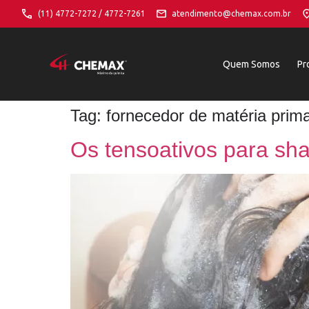
(11) 4772-7272 / 4772-7261
atendimento@chemax.com.br
Quem Somos
Pr
Tag:
fornecedor de matéria prim
Os tensoativos para sh