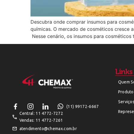
Descubra onde comprar insumos para cosméti
químicas. O mercado de cosméticos cresce a 
Nesse cenário, os insumos para cosméticos t
Links
Quem S
Produto
Serviço
(11) 99172-6667
Represe
Central: 11 4772-7272
Vendas: 11 4772-7261
atendimento@chemax.com.br