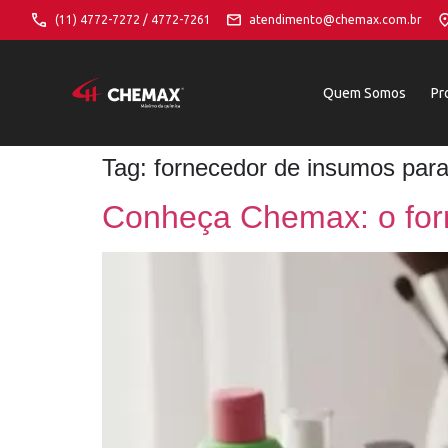
(11) 4772-7272 / 4772-7261
atendimento@chemax.com.br
Quem Somos
Pr
Tag:
fornecedor de insumos par
Conheça Chemax: o forn