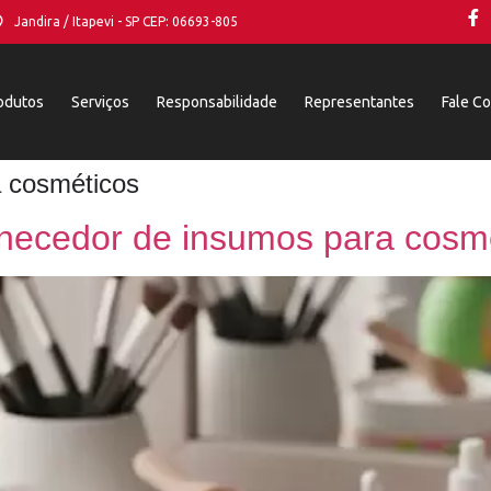
Jandira / Itapevi - SP CEP: 06693-805
odutos
Serviços
Responsabilidade
Representantes
Fale C
a cosméticos
ecedor de insumos para cosmé