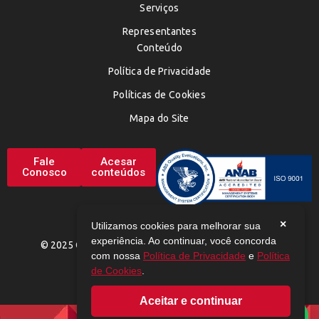
Serviços
Representantes
Conteúdo
Política de Privacidade
Políticas de Cookies
Mapa do Site
Fale
Acesar
Conosco
conteúdos
×
Utilizamos cookies para melhorar sua
experiência. Ao continuar, você concorda
© 2025 CHEMAX. TODOS OS DIREITOS RESERVADOS
com nossa
Política de Privacidade
e
Política
de Cookies
.
Aceitar e continuar