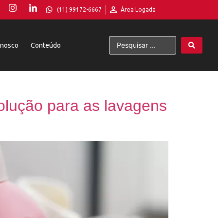
(11) 99172-6667
Área Logada
onosco
Conteúdo
olução para as lavagens