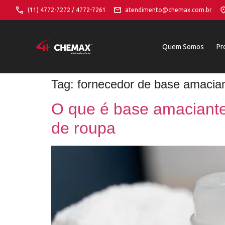
(11) 4772-7272 / 4772-7261
atendimento@chemax.com.br
Quem Somos
Pr
Tag:
fornecedor de base amacia
O que é base amaciante 
de roupa