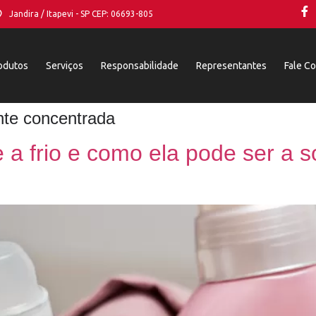
Jandira / Itapevi - SP CEP: 06693-805
odutos
Serviços
Responsabilidade
Representantes
Fale C
nte concentrada
a frio e como ela pode ser a s