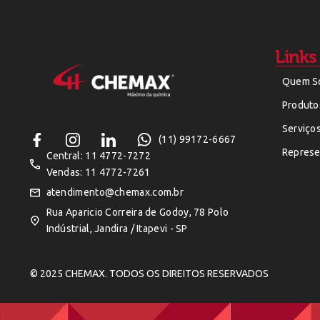
Links
Quem S
Produto
Serviço
(11) 99172-6667
Represe
Central: 11 4772-7272
Vendas: 11 4772-7261
atendimento@chemax.com.br
Rua Aparicio Correira de Godoy, 78 Polo
Indústrial, Jandira / Itapevi - SP
© 2025 CHEMAX. TODOS OS DIREITOS RESERVADOS