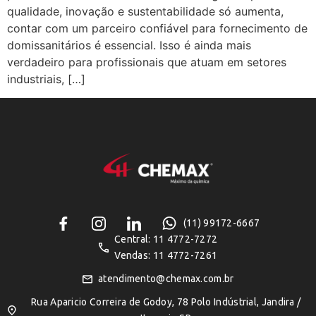
qualidade, inovação e sustentabilidade só aumenta,
contar com um parceiro confiável para fornecimento de
domissanitários é essencial. Isso é ainda mais
verdadeiro para profissionais que atuam em setores
industriais, […]
(11) 99172-6667
Central: 11 4772-7272
Vendas: 11 4772-7261
atendimento@chemax.com.br
Rua Aparicio Correira de Godoy, 78 Polo Indústrial, Jandira /