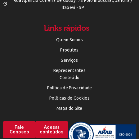
Rua Aparicio Correira de Godoy, 78 Polo Indústrial, Jandira /
Itapevi - SP
Links rápidos
Quem Somos
Produtos
Serviços
Representantes
Conteúdo
Política de Privacidade
Políticas de Cookies
Mapa do Site
Fale
Acesar
Conosco
conteúdos