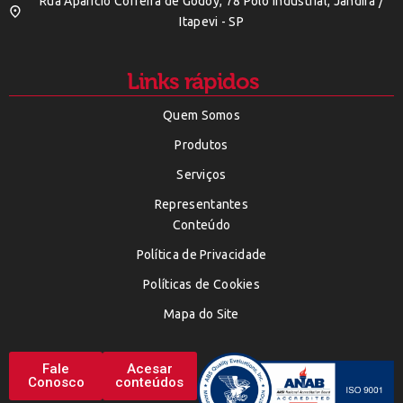
Rua Aparicio Correira de Godoy, 78 Polo Indústrial, Jandira /
Itapevi - SP
Links rápidos
Quem Somos
Produtos
Serviços
Representantes
Conteúdo
Política de Privacidade
Políticas de Cookies
Mapa do Site
Fale
Acesar
Conosco
conteúdos