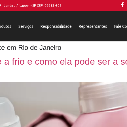
Jandira / Itapevi - SP CEP: 06693-805
odutos
Serviços
Responsabilidade
Representantes
Fale C
te em Rio de Janeiro
a frio e como ela pode ser a s