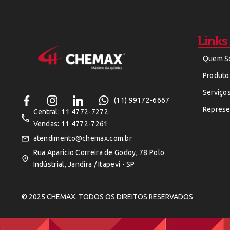
Links
Quem S
Produto
Serviço
(11) 99172-6667
Represe
Central: 11 4772-7272
Vendas: 11 4772-7261
atendimento@chemax.com.br
Rua Aparicio Correira de Godoy, 78 Polo
Indústrial, Jandira / Itapevi - SP
© 2025 CHEMAX. TODOS OS DIREITOS RESERVADOS