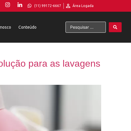
(11) 99172-6667
Área Logada
onosco
Conteúdo
olução para as lavagens