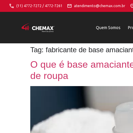
(11) 4772-7272 / 4772-7261
atendimento@chemax.com.br
Quem Somos
Pr
Tag:
fabricante de base amacian
O que é base amaciante 
de roupa