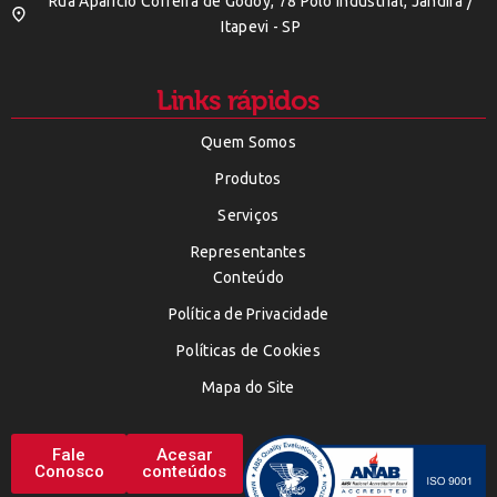
Rua Aparicio Correira de Godoy, 78 Polo Indústrial, Jandira /
Itapevi - SP
Links rápidos
Quem Somos
Produtos
Serviços
Representantes
Conteúdo
Política de Privacidade
Políticas de Cookies
Mapa do Site
Fale
Acesar
Conosco
conteúdos