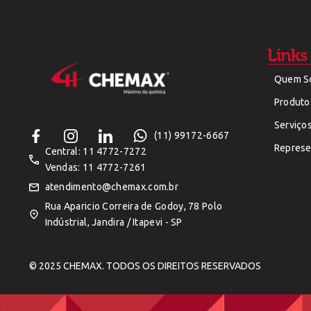
Links
Quem S
Produto
Serviço
(11) 99172-6667
Represe
Central: 11 4772-7272
Vendas: 11 4772-7261
atendimento@chemax.com.br
Rua Aparicio Correira de Godoy, 78 Polo
Indústrial, Jandira / Itapevi - SP
© 2025 CHEMAX. TODOS OS DIREITOS RESERVADOS