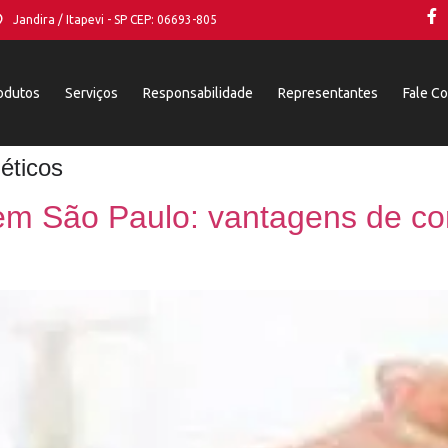
Jandira / Itapevi - SP CEP: 06693-805
odutos
Serviços
Responsabilidade
Representantes
Fale C
éticos
 em São Paulo: vantagens de co