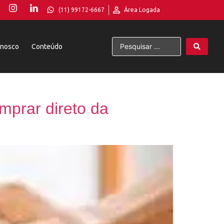
(11) 99172-6667
Área Logada
onosco
Conteúdo
mprar direto da