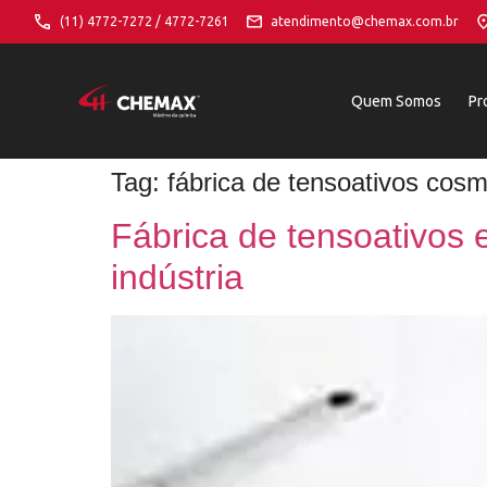
(11) 4772-7272 / 4772-7261
atendimento@chemax.com.br
Quem Somos
Pr
Tag:
fábrica de tensoativos cosm
Fábrica de tensoativos
indústria