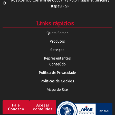
Rua Aparicio Correira de Godoy, 78 Polo Indústrial, Jandira /
Itapevi - SP
Links rápidos
Quem Somos
Produtos
Serviços
Representantes
Conteúdo
Política de Privacidade
Políticas de Cookies
Mapa do Site
Fale
Acesar
Conosco
conteúdos