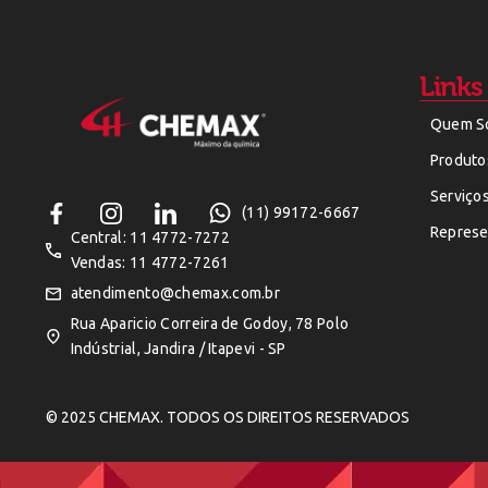
Links
Quem S
Produto
Serviço
(11) 99172-6667
Represe
Central: 11 4772-7272
Vendas: 11 4772-7261
atendimento@chemax.com.br
Rua Aparicio Correira de Godoy, 78 Polo
Indústrial, Jandira / Itapevi - SP
© 2025 CHEMAX. TODOS OS DIREITOS RESERVADOS