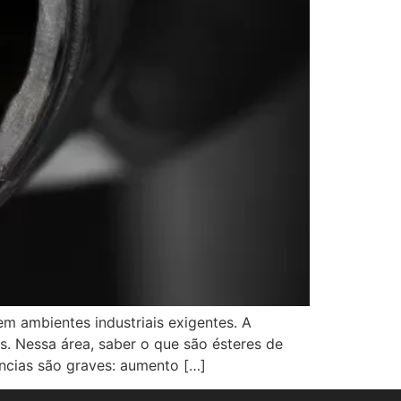
m ambientes industriais exigentes. A
s. Nessa área, saber o que são ésteres de
ências são graves: aumento […]