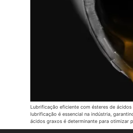
Lubrificação eficiente com ésteres de ácidos
lubrificação é essencial na indústria, gara
ácidos graxos é determinante para otimizar p