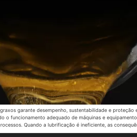
 graxos garante desempenho, sustentabilidade e proteção e
ntindo o funcionamento adequado de máquinas e equipamento
rocessos. Quando a lubrificação é ineficiente, as consequ