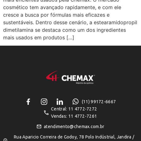
cosmético tem avançado rapidamente, e com ele
cresce a busca por fórmulas mais eficazes e
sustentáveis. Dentro desse cenário, a estearamidopropil
dimetilamina se destaca como um dos ingredientes
mais usados em produtos […]
(11) 99172-6667
Central: 11 4772-7272
Vendas: 11 4772-7261
atendimento@chemax.com.br
Rua Aparicio Correira de Godoy, 78 Polo Indústrial, Jandira /