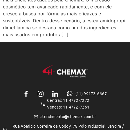
cosmético tem avançado rapidamente, e com ele
cresce a busca por fórmulas mais eficazes e
sustentáveis. Dentro desse cenário, a estearamidopropil
dimetilamina se destaca como um dos ingredientes
mais usados em produtos […]
(11) 99172-6667
Central: 11 4772-7272
Vendas: 11 4772-7261
atendimento@chemax.com.br
Rua Aparicio Correira de Godoy, 78 Polo Indústrial, Jandira /