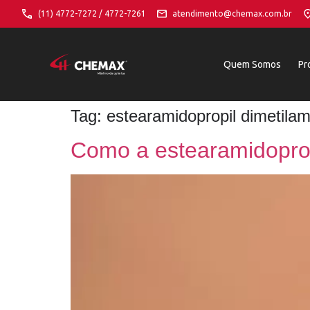
(11) 4772-7272 / 4772-7261
atendimento@chemax.com.br
Quem Somos
Pr
Tag:
estearamidopropil dimetila
Como a estearamidoprop