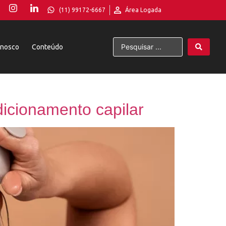
(11) 99172-6667
Área Logada
onosco
Conteúdo
icionamento capilar