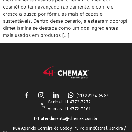
cosmético tem avançado rapidamente, e com ele
cresce a busca por fórmulas mais eficazes e
sustentáveis. Dentro desse cenário, a estearamidopropil
dimetilamina se destaca como um dos ingredientes
mais usados em produtos […]
(11) 99172-6667
Central: 11 4772-7272
Vendas: 11 4772-7261
atendimento@chemax.com.br
Rua Aparicio Correira de Godoy, 78 Polo Indústrial, Jandira /