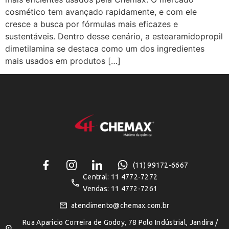
cosmético tem avançado rapidamente, e com ele
cresce a busca por fórmulas mais eficazes e
sustentáveis. Dentro desse cenário, a estearamidopropil
dimetilamina se destaca como um dos ingredientes
mais usados em produtos […]
(11) 99172-6667
Central: 11 4772-7272
Vendas: 11 4772-7261
atendimento@chemax.com.br
Rua Aparicio Correira de Godoy, 78 Polo Indústrial, Jandira /