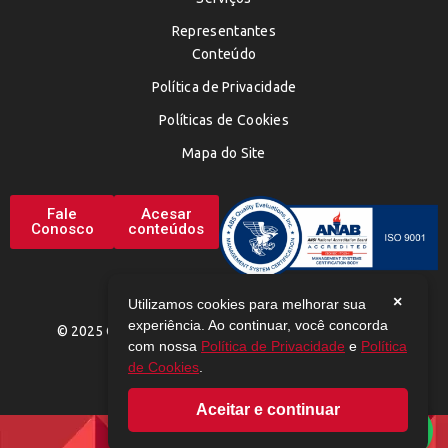
Representantes
Conteúdo
Política de Privacidade
Políticas de Cookies
Mapa do Site
Fale
Acesar
Conosco
conteúdos
×
Utilizamos cookies para melhorar sua
experiência. Ao continuar, você concorda
© 2025 CHEMAX. TODOS OS DIREITOS RESERVADOS
com nossa
Política de Privacidade
e
Política
de Cookies
.
Aceitar e continuar