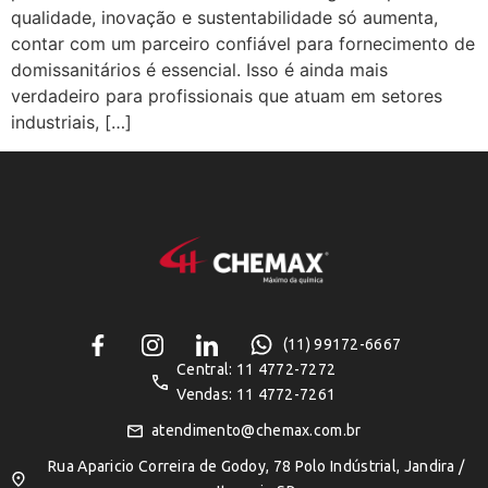
qualidade, inovação e sustentabilidade só aumenta,
contar com um parceiro confiável para fornecimento de
domissanitários é essencial. Isso é ainda mais
verdadeiro para profissionais que atuam em setores
industriais, […]
(11) 99172-6667
Central: 11 4772-7272
Vendas: 11 4772-7261
atendimento@chemax.com.br
Rua Aparicio Correira de Godoy, 78 Polo Indústrial, Jandira /