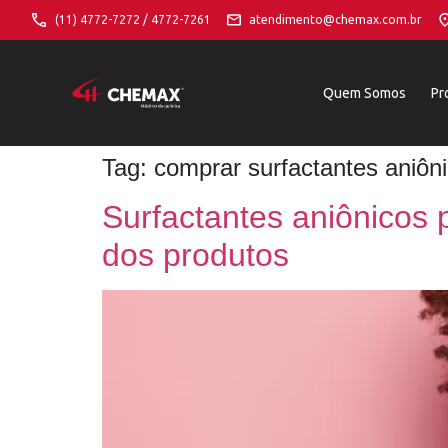
(11) 4772-7272 / 4772-7261
atendimento@chemax.com.br
Quem Somos
Pr
Tag:
comprar surfactantes aniôn
Surfactantes aniônicos 
dos produtos