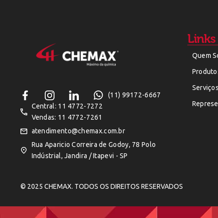
Links
Quem S
Produto
Serviço
(11) 99172-6667
Represe
Central: 11 4772-7272
Vendas: 11 4772-7261
atendimento@chemax.com.br
Rua Aparicio Correira de Godoy, 78 Polo
Indústrial, Jandira / Itapevi - SP
© 2025 CHEMAX. TODOS OS DIREITOS RESERVADOS