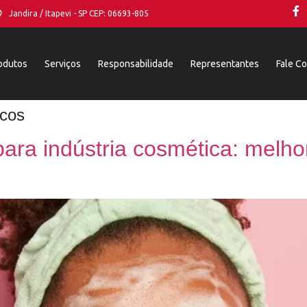
Jandira / Itapevi - SP CEP: 06693-805
odutos
Serviços
Responsabilidade
Representantes
Fale C
icos
para indústria cosmética: melh