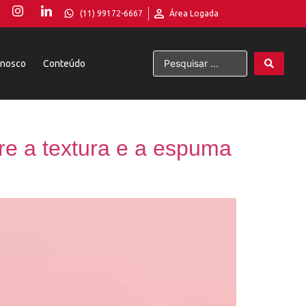
(11) 99172-6667
Área Logada
onosco
Conteúdo
ore a textura e a espuma