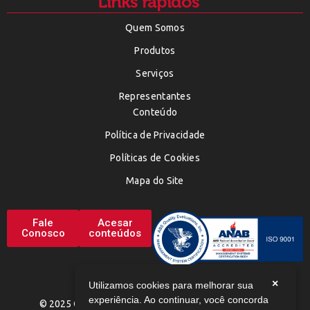
Links rápidos
Quem Somos
Produtos
Serviços
Representantes
Conteúdo
Política de Privacidade
Políticas de Cookies
Mapa do Site
Fale
Acesar
Conosco
conteúdos
×
Utilizamos cookies para melhorar sua
experiência. Ao continuar, você concorda
© 2025 CHEMAX. TODOS OS DIREITOS RESERVADOS