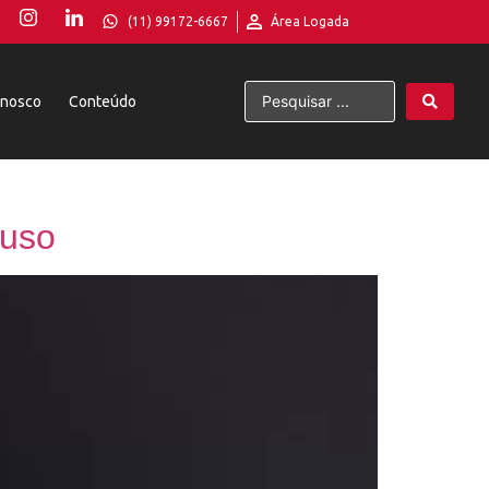
(11) 99172-6667
Área Logada
onosco
Conteúdo
iuso