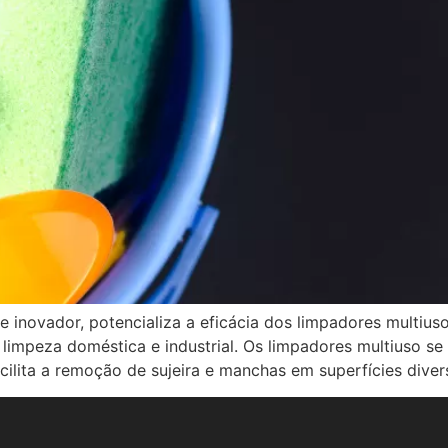
 inovador, potencializa a eficácia dos limpadores multius
limpeza doméstica e industrial. Os limpadores multiuso se 
acilita a remoção de sujeira e manchas em superfícies dive