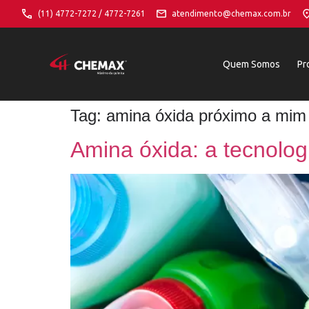
(11) 4772-7272 / 4772-7261
atendimento@chemax.com.br
Quem Somos
Pr
Tag:
amina óxida próximo a mim
Amina óxida: a tecnolog