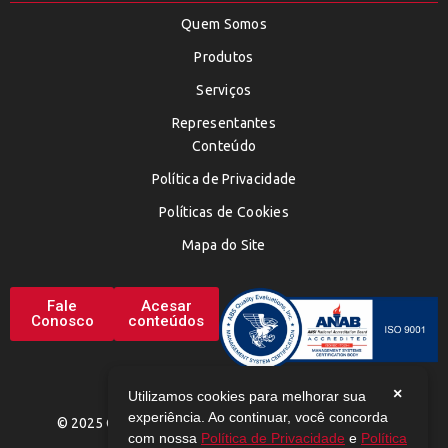
Quem Somos
Produtos
Serviços
Representantes
Conteúdo
Política de Privacidade
Políticas de Cookies
Mapa do Site
Fale
Acesar
Conosco
conteúdos
×
Utilizamos cookies para melhorar sua
experiência. Ao continuar, você concorda
© 2025 CHEMAX. TODOS OS DIREITOS RESERVADOS
com nossa
Política de Privacidade
e
Política