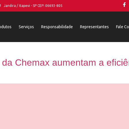
Jandira / Itapevi - SP CEP: 06693-805
odutos
Serviços
Responsabilidade
Representantes
Fale C
 da Chemax aumentam a eficiên