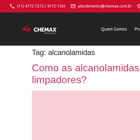
(11) 4772-7272 / 4772-7261
atendimento@chemax.com.br
Quem Somos
Pr
Tag:
alcanolamidas
Como as alcanolamidas
limpadores?