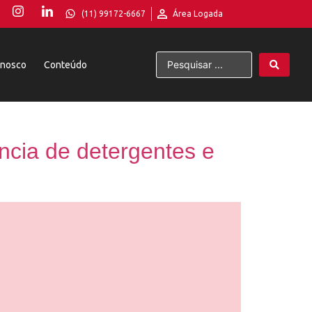
(11) 99172-6667
Área Logada
onosco
Conteúdo
cia de detergentes e