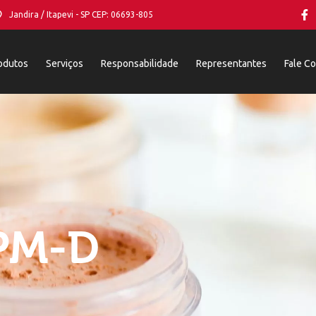
Jandira / Itapevi - SP CEP: 06693-805
odutos
Serviços
Responsabilidade
Representantes
Fale C
PM-D