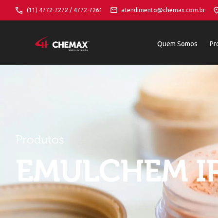
(11) 4772-7272 / 4772-7261
atendimento@chemax.com.br
Quem Somos
Pr
Produtos
EMULCHEM I