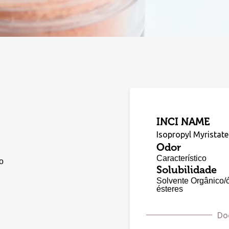
INCI NAME
Isopropyl Myristate
Odor
Característico
o
Solubilidade
Solvente Orgânico/
ésteres
Do