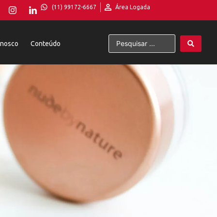
(11) 99172-6667
Área Logada
onosco
Conteúdo