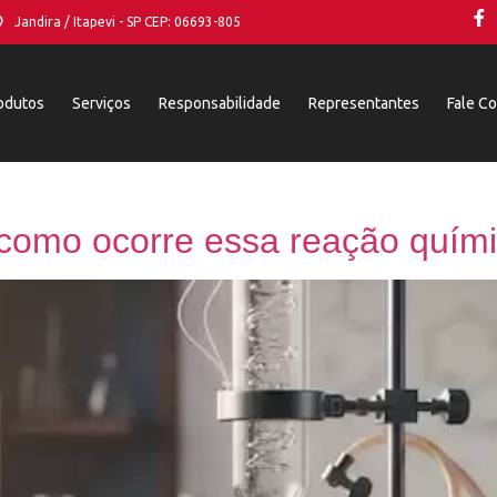
Jandira / Itapevi - SP CEP: 06693-805
odutos
Serviços
Responsabilidade
Representantes
Fale C
e como ocorre essa reação quím