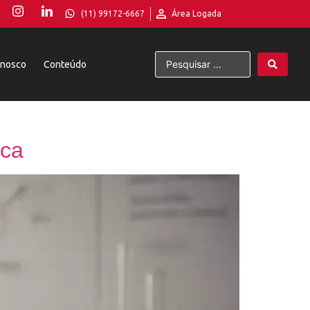
(11) 99172-6667
Área Logada
onosco
Conteúdo
ica